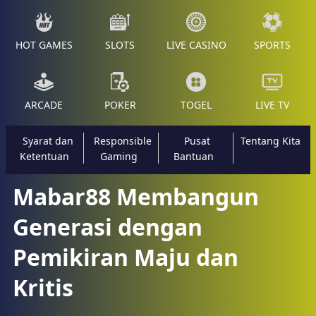
HOT GAMES
SLOTS
LIVE CASINO
SPORTS
ARCADE
POKER
TOGEL
LIVE TV
Syarat dan
Responsible
Pusat
Tentang Kita
Ketentuan
Gaming
Bantuan
Mabar88 Membangun
Generasi dengan
Pemikiran Maju dan
Kritis